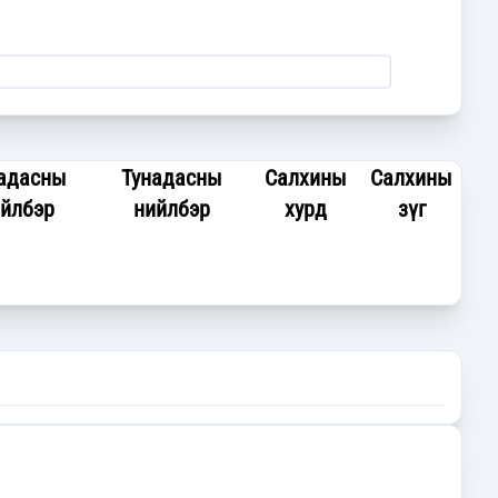
адасны
Тунадасны
Салхины
Салхины
йлбэр
нийлбэр
хурд
зүг