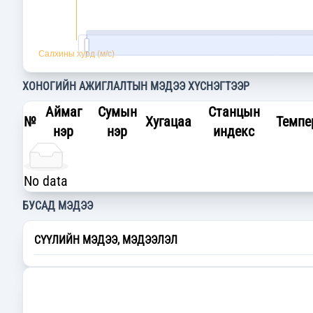
ХОНОГИЙН АЖИГЛАЛТЫН МЭДЭЭ ХҮСНЭГТЭЭР
Аймаг
Сумын
Станцын
№
Хугацаа
Темпе
нэр
нэр
индекс
No data
БУСАД МЭДЭЭ
СҮҮЛИЙН МЭДЭЭ, МЭДЭЭЛЭЛ