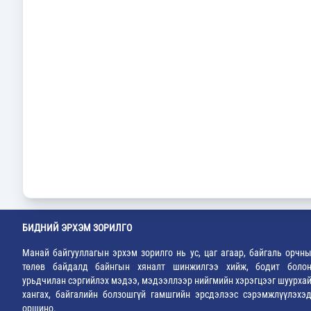
БИДНИЙ ЭРХЭМ ЗОРИЛГО
Манай байгууллагын эрхэм зорилго нь ус, цаг агаар, байгаль орчн
төлөв байдалд байнгын хяналт шинжилгээ хийж, бодит боло
урьдчилан сэргийлэх мэдээ, мэдээллээр нийгмийн хэрэгцээг шуурха
хангах, байгалийн болзошгүй гамшгийн эрсдэлээс сэрэмжлүүлэхэ
оршино.