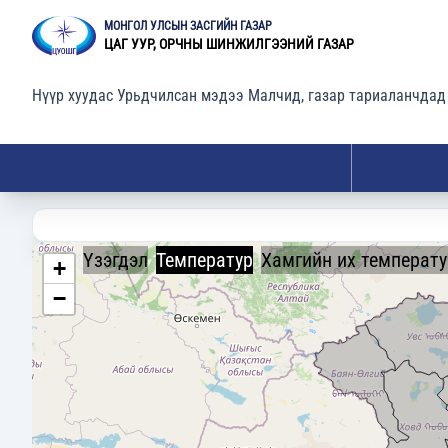
МОНГОЛ УЛСЫН ЗАСГИЙН ГАЗАР
ЦАГ УУР, ОРЧНЫ ШИНЖИЛГЭЭНИЙ ГАЗАР
Нүүр хуудас
Урьдчилсан мэдээ
Малчид, газар тариаланчдад
Үзэгдэл
Температур
Хамгийн их температу
+
−