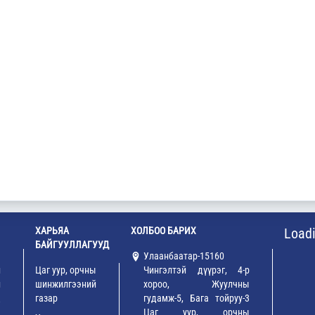
ХАРЬЯА
ХОЛБОО БАРИХ
Loadi
БАЙГУУЛЛАГУУД
ы
Улаанбаатар-15160
н
Цаг уур, орчны
Чингэлтэй дүүрэг, 4-р
й
шинжилгээний
хороо, Жуулчны
д
газар
гудамж-5, Бага тойруу-3
Цаг уур, орчны