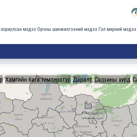
 зориулсан мэдээ
Орчны шинжилгээний мэдээ
Гол мөрний мэдээ
р
Хамгийн бага температур
Даралт
Салхины хурд
С