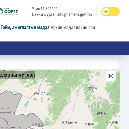
Утас:11-326609
Цахим шуудан:info@namem.gov.mn
Тойм, ажиглалтын мэдээ
Архив мэдээллийн сан
алхины чиглэл