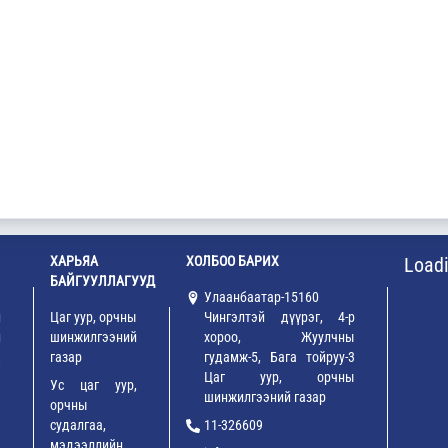
ХАРЬЯА
ХОЛБОО БАРИХ
Loadi
БАЙГУУЛЛАГУУД
ы
Улаанбаатар-15160
н
Цаг уур, орчны
Чингэлтэй дүүрэг, 4-р
й
шинжилгээний
хороо, Жуулчны
д
газар
гудамж-5, Бага тойруу-3
Цаг уур, орчны
Ус цаг уур,
шинжилгээний газар
орчны
судалгаа,
11-326609
мэдээллийн