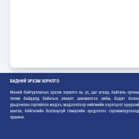
БИДНИЙ ЭРХЭМ ЗОРИЛГО
Манай байгууллагын эрхэм зорилго нь ус, цаг агаар, байгаль орчн
төлөв байдалд байнгын хяналт шинжилгээ хийж, бодит боло
урьдчилан сэргийлэх мэдээ, мэдээллээр нийгмийн хэрэгцээг шуурха
хангах, байгалийн болзошгүй гамшгийн эрсдэлээс сэрэмжлүүлэхэ
оршино.