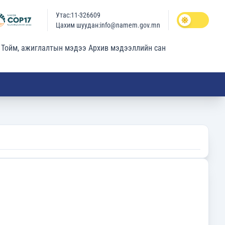
Утас:11-326609
Цахим шуудан:info@namem.gov.mn
Тойм, ажиглалтын мэдээ
Архив мэдээллийн сан