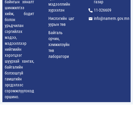
байнгын хяналт
газар
мэдээллийн
шинжилгээ
хүрээлэн
11-326609
хийж, бодит
Нислэгийн цаг
info@namem.gov.mn
болон
уурын төв
урьдчилан
сэргийлэх
Байгаль
мэдээ,
орчин,
мэдээллээр
хэмжилзүйн
нийгмийн
төв
хэрэгцээг
лаборатори
шуурхай хангах,
байгалийн
болзошгүй
гамшгийн
эрсдэлээс
сэрэмжлүүлэхэд
оршино.