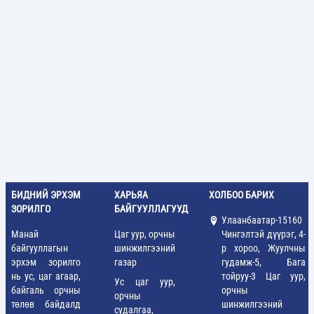
БИДНИЙ ЭРХЭМ
ХАРЬЯА
ХОЛБОО БАРИХ
ЗОРИЛГО
БАЙГУУЛЛАГУУД
Улаанбаатар-15160
Манай
Цаг уур, орчны
Чингэлтэй дүүрэг, 4-
байгууллагын
шинжилгээний
р хороо, Жуулчны
эрхэм зорилго
газар
гудамж-5, Бага
нь ус, цаг агаар,
тойруу-3 Цаг уур,
Ус цаг уур,
байгаль орчны
орчны
орчны
төлөв байдалд
шинжилгээний
судалгаа,