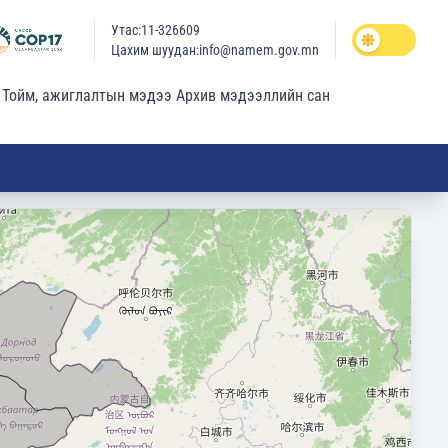
Утас:11-326609
Цахим шуудан:info@namem.gov.mn
Тойм, ажиглалтын мэдээ
Архив мэдээллийн сан